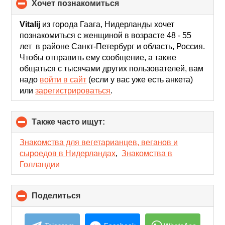
хочет познакомиться
click
to
collapse
Vitalij
из города Гаага, Нидерланды хочет
contents
познакомиться с женщиной в возрасте 48 - 55
лет в районе Санкт-Петербург и область, Россия.
Чтобы отправить ему сообщение, а также
общаться с тысячами других пользователей, вам
надо
войти в сайт
(если у вас уже есть анкета)
или
зарегистрироваться
.
Также часто ищут:
click
to
collapse
Знакомства для вегетарианцев, веганов и
contents
сыроедов в Нидерландах
,
Знакомства в
Голландии
Поделиться
click
to
collapse