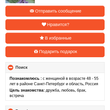
Отправить сообщение
Нравится?
В избранные
Подарить подарок
Поиск
click
to
collapse
Познакомлюсь :
с женщиной в возрасте 48 - 55
contents
лет
в районе
Санкт-Петербург и область, Россия
Цель знакомства:
дружба, любовь, брак,
встреча