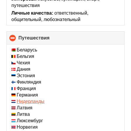
contents
путешествия
Личные качества:
ответственный,
общительный, любознательный
Путешествия
click
to
collapse
Беларусь
contents
Бельгия
Чехия
Дания
Эстония
Финляндия
Франция
Германия
Нидерланды
Латвия
Литва
Люксембург
Норвегия