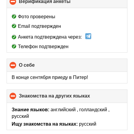
Верификация анкеты
click
to
collapse
Фото проверены
contents
Email подтвержден
Анкета подтверждена через:
Телефон подтвержден
О себе
click
to
collapse
В конце сентября приеду в Питер!
contents
Знакомства на других языках
click
to
collapse
Знание языков:
английский , голландский ,
contents
русский
Ищу знакомства на языках:
русский