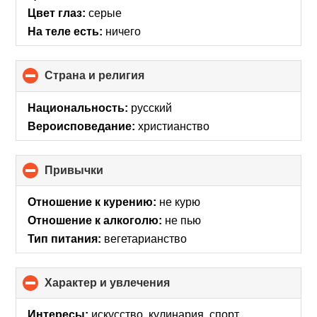
Цвет глаз:
серые
На теле есть:
ничего
Страна и религия
click
to
collapse
Национальность:
русский
contents
Вероисповедание:
христианство
Привычки
click
to
collapse
Отношение к курению:
не курю
contents
Отношение к алкоголю:
не пью
Тип питания:
вегетарианство
Характер и увлечения
click
to
collapse
Интересы:
искусcтво, кулинария, спорт,