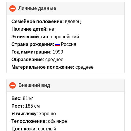
Личные данные
click
to
collapse
Семейное положение:
вдовец
contents
Наличие детей:
нет
Этнический тип:
европейский
Страна рождения:
Россия
Год иммиграции:
1999
Образование:
среднее
Материальное положение:
среднее
Внешний вид
click
to
collapse
Вес:
81 кг
contents
Рост:
185 см
Я выгляжу:
хорошо
Телосложение:
обычное
Цвет кожи:
светлый