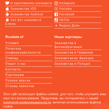
О приложении знакомств
Instagram
Знакомства iOS
Youtube
Знакомства Android
Facebook
Чат бот знакомств
TikTok
Елена
Яндекс.Дзен
Rusdate.nl
Наши партнеры
Условия
Знакомства в
Великобритании
Политика
конфиденциальности
Знакомства в Германии
Помощь
Знакомства во Франции
Пишут о нас
Знакомства в Польше
Контакты
Партнерам
Полная версия
Отзывы клиентов
Для людей с
Этот сайт использует файлы cookies, для того, чтобы улучшить ваш
ограниченными
опыт его использования. Продолжив, вы соглашаетесь с нашей
возможностями
политикой конфиденциальности
, включая использование файлов
cookie.