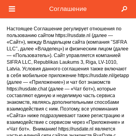
Соглашение
Настоящее Соглашение регулирует отношения по
пользованию сайтом https://rusdate.nl (далее —
«Сайт»), между Владельцем сайта (компания "SIFRA
LLC", далее «Владелец») и физическим лицом (далее
— «Пользователь»). Сайт управляется компанией
SIFRA LLC, Republikas Laukums 3, Riga, LV-1010,
Latvia. Условия данного соглашения также включают
в себя мобильное приложение https://rusdate.nl/getapp
(далее — «Приложение») и чат бот знакомств
https://rusdate.chat (далее — «Чат бот»), которые
составляют единую и неделимую часть сервиса
знакомств, являясь дополнительными способами
взаимодействия с ним. Поэтому, все упоминания
«Сайта» ниже подразумевают также регистрацию и
взаимодействие с сервисом через «Приложение» и
«Чат бот». Внимание! https://rusdate.nl является
частью единой сети сайтов знакомств RusDate с