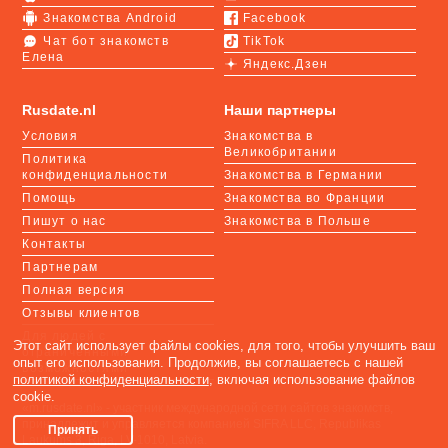
Знакомства Android
Facebook
Чат бот знакомств
TikTok
Елена
Яндекс.Дзен
Rusdate.nl
Наши партнеры
Условия
Знакомства в
Великобритании
Политика
конфиденциальности
Знакомства в Германии
Помощь
Знакомства во Франции
Пишут о нас
Знакомства в Польше
Контакты
Партнерам
Полная версия
Отзывы клиентов
Для людей с
Этот сайт использует файлы cookies, для того, чтобы улучшить ваш
ограниченными
опыт его использования. Продолжив, вы соглашаетесь с нашей
возможностями
политикой конфиденциальности
, включая использование файлов
cookie.
«m.rusdate.nl» - участник международной сети сайтов знакомств,
принадлежит и управляется компанией SIFRA LLC, Republikas
Принять
Laukums 3, Riga, LV-1010, Latvia.