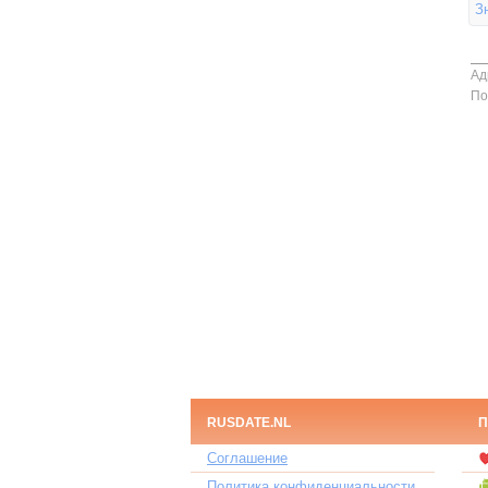
З
Ад
По
RUSDATE.NL
П
Соглашение
Политика конфиденциальности