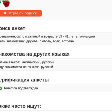
Отправить подарок
оиск анкет
ознакомлюсь:
с мужчиной в возрасте 33 - 41 лет в Голландии
ель знакомства:
дружба, любовь, брак, встреча
накомства на других языках
нание языков: английский , русский
щу знакомства на языках: русский
ерификация анкеты
Телефон подтвержден
акже часто ищут: