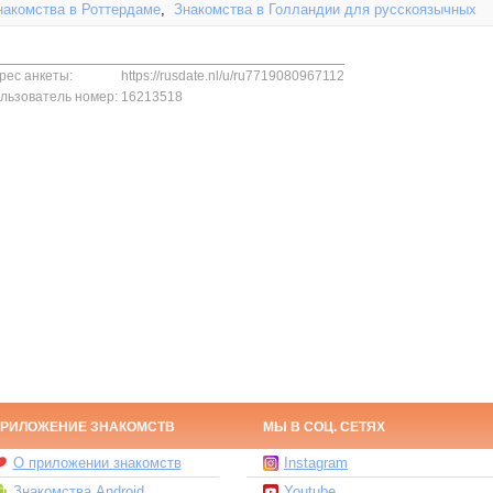
накомства в Роттердаме
,
Знакомства в Голландии для русскоязычных
рес анкеты:
https://rusdate.nl/u/ru7719080967112
льзователь номер:
16213518
РИЛОЖЕНИЕ ЗНАКОМСТВ
МЫ В СОЦ. СЕТЯХ
О приложении знакомств
Instagram
Знакомства Android
Youtube