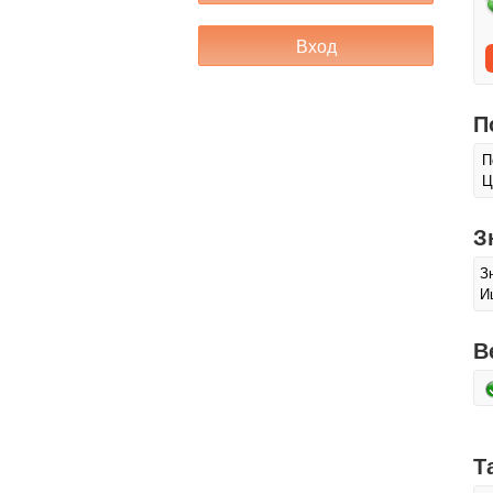
П
П
Ц
З
З
И
В
Т