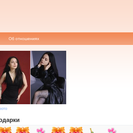
Об отношениях
фото
одарки