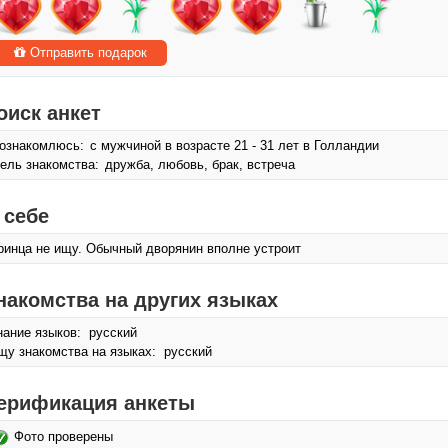
Отправить подарок
оиск анкет
ознакомлюсь:
с мужчиной в возрасте 21 - 31 лет в Голландии
ель знакомства:
дружба, любовь, брак, встреча
 себе
ринца не ищу. Обычный дворянин вполне устроит
накомства на других языках
нание языков: русский
щу знакомства на языках: русский
ерификация анкеты
Фото проверены