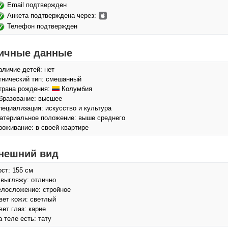
Email подтвержден
Анкета подтверждена через:
Телефон подтвержден
ичные данные
аличие детей: нет
тнический тип: смешанный
трана рождения:
Колумбия
бразование: высшее
пециализация: искусство и культура
атериальное положение: выше среднего
роживание: в своей квартире
нешний вид
ост: 155 см
 выгляжу: отлично
елосложение: стройное
вет кожи: светлый
вет глаз: карие
а теле есть: тату