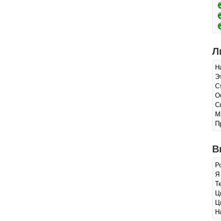
Л
Н
Э
С
О
С
М
П
В
Р
Я
Т
Ц
Ц
Н