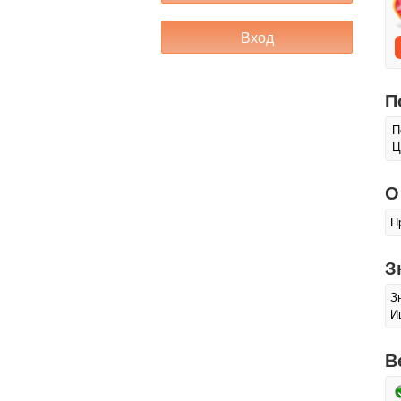
П
П
Ц
О
П
З
З
И
В