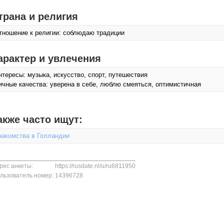
трана и религия
тношение к религии: соблюдаю традиции
арактер и увлечения
нтересы: музыка, искусcтво, спорт, путешествия
ичные качества: уверена в себе, люблю смеяться, оптимистичная
акже часто ищут:
накомства в Голландии
рес анкеты:
https://rusdate.nl/u/ru6811950
льзователь номер:
14396728