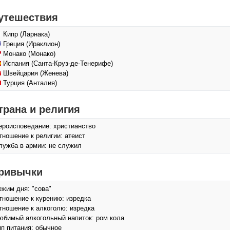
утешествия
Кипр (Ларнака)
Греция (Ираклион)
Монако (Монако)
Испания (Санта-Круз-де-Тенерифе)
Швейцария (Женева)
Турция (Анталия)
трана и религия
ероисповедание: христианство
тношение к религии: атеист
лужба в армии: не служил
ривычки
ежим дня: "сова"
тношение к курению: изредка
тношение к алкоголю: изредка
юбимый алкогольный напиток: ром кола
ип питания: обычное