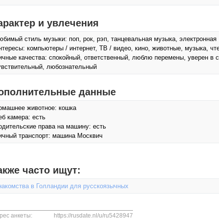
арактер и увлечения
юбимый стиль музыки: поп, рок, рэп, танцевальная музыка, электронная
нтересы: компьютеры / интернет, ТВ / видео, кино, животные, музыка, чт
ичные качества: спокойный, ответственный, люблю перемены, уверен в с
увствительный, любознательный
ополнительные данные
омашнее животное: кошка
еб камера: есть
одительские права на машину: есть
ичный транспорт: машина Москвич
акже часто ищут:
накомства в Голландии для русскоязычных
рес анкеты:
https://rusdate.nl/u/ru5428947