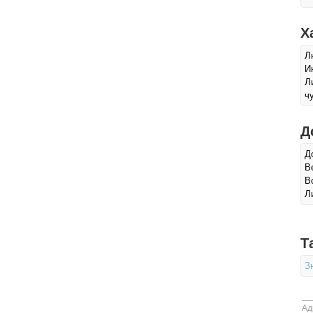
Х
Л
И
Л
ч
Д
Д
В
В
Л
Т
З
Ад