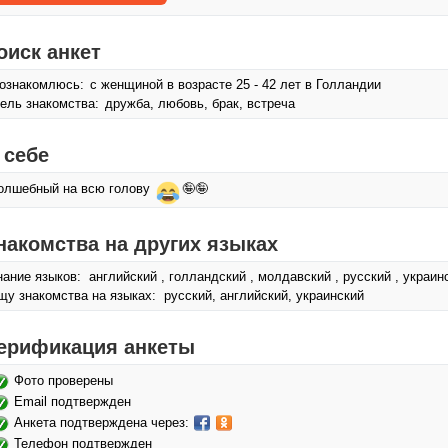
оиск анкет
ознакомлюсь:
с женщиной в возрасте 25 - 42 лет в Голландии
ель знакомства:
дружба, любовь, брак, встреча
 себе
олшебный на всю голову
🤪🤪
накомства на других языках
нание языков: английский , голландский , молдавский , русский , украин
щу знакомства на языках: русский, английский, украинский
ерификация анкеты
Фото проверены
Email подтвержден
Анкета подтверждена через:
Телефон подтвержден