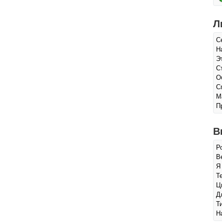
Л
С
Н
Э
С
О
С
М
П
В
Р
Ве
Я
Т
Ц
Д
Т
Н