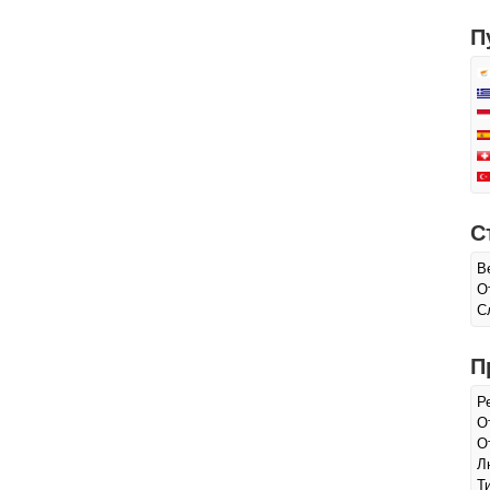
П
С
В
О
С
П
Р
О
О
Л
Т