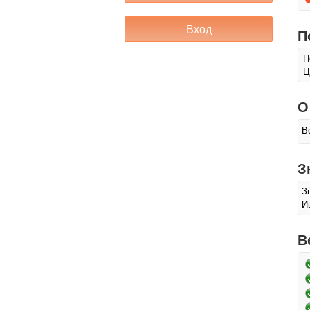
П
П
Ц
О
В
З
З
И
В