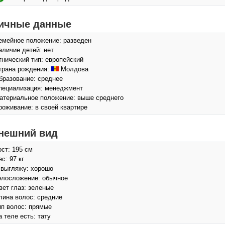
ичные данные
емейное положение: разведен
аличие детей: нет
тнический тип: европейский
трана рождения:
Молдова
бразование: среднее
пециализация: менеджмент
атериальное положение: выше среднего
роживание: в своей квартире
нешний вид
ост: 195 см
с: 97 кг
 выгляжу: хорошо
елосложение: обычное
вет глаз: зеленые
лина волос: средние
ип волос: прямые
а теле есть: тату