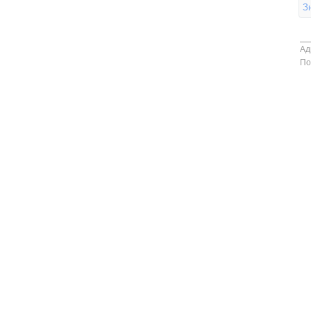
З
Ад
По