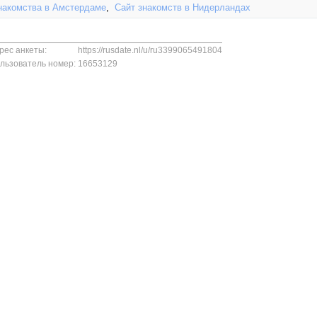
накомства в Амстердаме
,
Сайт знакомств в Нидерландах
рес анкеты:
https://rusdate.nl/u/ru3399065491804
льзователь номер:
16653129