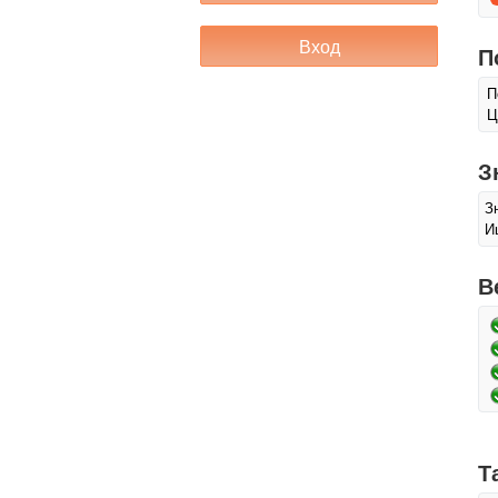
П
П
Ц
З
З
И
В
Т