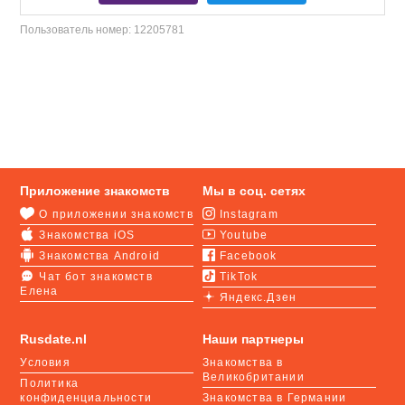
Пользователь номер:
12205781
Приложение знакомств
Мы в соц. сетях
О приложении знакомств
Instagram
Знакомства iOS
Youtube
Знакомства Android
Facebook
Чат бот знакомств
TikTok
Елена
Яндекс.Дзен
Rusdate.nl
Наши партнеры
Условия
Знакомства в
Великобритании
Политика
конфиденциальности
Знакомства в Германии