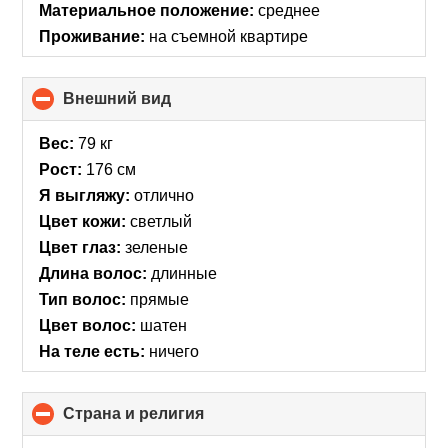
Материальное положение:
среднее
Проживание:
на съемной квартире
Внешний вид
click
to
collapse
Вес:
79 кг
contents
Рост:
176 см
Я выгляжу:
отлично
Цвет кожи:
светлый
Цвет глаз:
зеленые
Длина волос:
длинные
Тип волос:
прямые
Цвет волос:
шатен
На теле есть:
ничего
Страна и религия
click
to