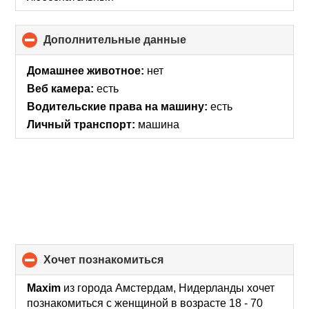
Дополнительные данные
click
to
collapse
Домашнее животное:
нет
contents
Веб камера:
есть
Водительские права на машину:
есть
Личный транспорт:
машина
хочет познакомиться
click
to
collapse
Maxim
из города Амстердам, Нидерланды хочет
contents
познакомиться с женщиной в возрасте 18 - 70