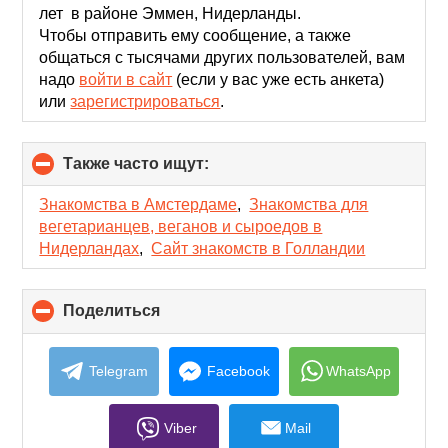
лет в районе Эммен, Нидерланды.
Чтобы отправить ему сообщение, а также
общаться с тысячами других пользователей, вам
надо
войти в сайт
(если у вас уже есть анкета)
или
зарегистрироваться
.
Также часто ищут:
click
to
collapse
Знакомства в Амстердаме
,
Знакомства для
contents
вегетарианцев, веганов и сыроедов в
Нидерландах
,
Сайт знакомств в Голландии
Поделиться
click
to
collapse
contents
Telegram
Facebook
WhatsApp
Viber
Mail