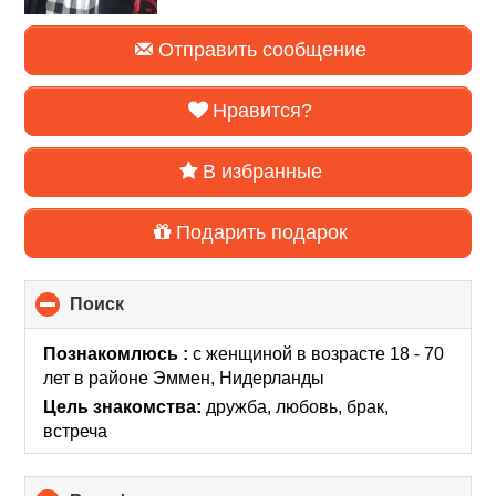
Отправить сообщение
Нравится?
В избранные
Подарить подарок
Поиск
click
to
collapse
Познакомлюсь :
с женщиной в возрасте 18 - 70
contents
лет
в районе
Эммен, Нидерланды
Цель знакомства:
дружба, любовь, брак,
встреча