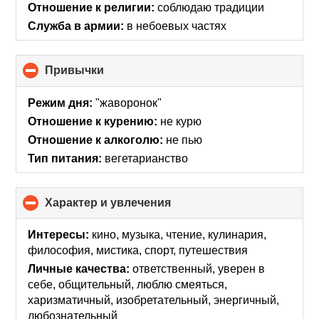
collapse
Отношение к религии:
соблюдаю традиции
contents
Служба в армии:
в небоевых частях
Привычки
click
to
collapse
Режим дня:
"жаворонок"
contents
Отношение к курению:
не курю
Отношение к алкоголю:
не пью
Тип питания:
вегетарианство
Характер и увлечения
click
to
collapse
Интересы:
кино, музыка, чтение, кулинария,
contents
философия, мистика, спорт, путешествия
Личные качества:
ответственный, уверен в
себе, общительный, люблю смеяться,
харизматичный, изобретательный, энергичный,
любознательный