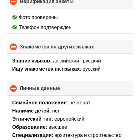
Верификация анкеты
click
to
collapse
Фото проверены
contents
Телефон подтвержден
Знакомства на других языках
click
to
collapse
Знание языков:
английский , русский
contents
Ищу знакомства на языках:
русский
Личные данные
click
to
collapse
Семейное положение:
не женат
contents
Наличие детей:
нет
Этнический тип:
европейский
Образование:
высшее
Специализация:
архитектура и строительство