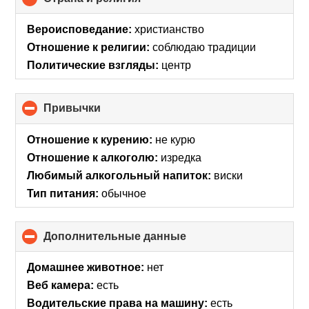
to
collapse
Вероисповедание:
христианство
contents
Отношение к религии:
соблюдаю традиции
Политические взгляды:
центр
Привычки
click
to
collapse
Отношение к курению:
не курю
contents
Отношение к алкоголю:
изредка
Любимый алкогольный напиток:
виски
Тип питания:
обычное
Дополнительные данные
click
to
collapse
Домашнее животное:
нет
contents
Веб камера:
есть
Водительские права на машину:
есть