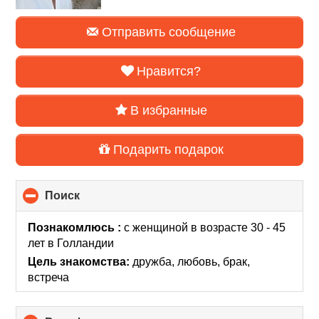
Отправить сообщение
Нравится?
В избранные
Подарить подарок
Поиск
click
to
collapse
Познакомлюсь :
с женщиной в возрасте 30 - 45
contents
лет
в Голландии
Цель знакомства:
дружба, любовь, брак,
встреча