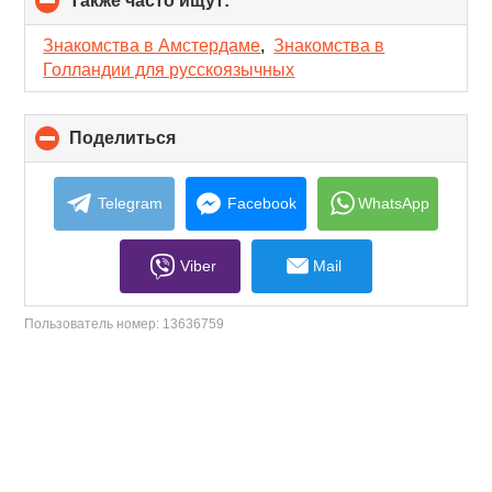
Также часто ищут:
click
to
collapse
Знакомства в Амстердаме
,
Знакомства в
contents
Голландии для русскоязычных
Поделиться
click
to
collapse
contents
Telegram
Facebook
WhatsApp
Viber
Mail
Пользователь номер:
13636759