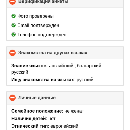
Верификация анкеты
click
to
collapse
Фото проверены
contents
Email подтвержден
Телефон подтвержден
Знакомства на других языках
click
to
collapse
Знание языков:
английский , болгарский ,
contents
русский
Ищу знакомства на языках:
русский
Личные данные
click
to
collapse
Семейное положение:
не женат
contents
Наличие детей:
нет
Этнический тип:
европейский