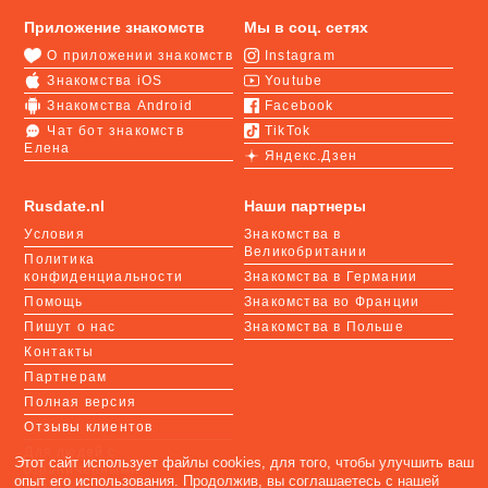
Приложение знакомств
Мы в соц. сетях
О приложении знакомств
Instagram
Знакомства iOS
Youtube
Знакомства Android
Facebook
Чат бот знакомств
TikTok
Елена
Яндекс.Дзен
Rusdate.nl
Наши партнеры
Условия
Знакомства в
Великобритании
Политика
конфиденциальности
Знакомства в Германии
Помощь
Знакомства во Франции
Пишут о нас
Знакомства в Польше
Контакты
Партнерам
Полная версия
Отзывы клиентов
Для людей с
Этот сайт использует файлы cookies, для того, чтобы улучшить ваш
ограниченными
опыт его использования. Продолжив, вы соглашаетесь с нашей
возможностями