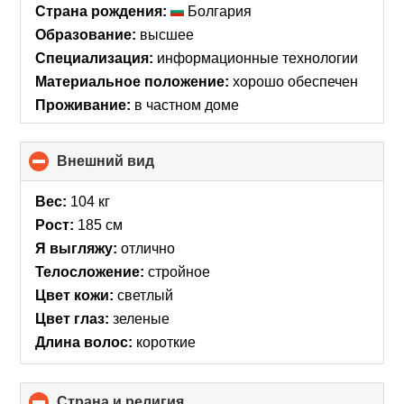
Страна рождения:
Болгария
Образование:
высшее
Специализация:
информационные технологии
Материальное положение:
хорошо обеспечен
Проживание:
в частном доме
Внешний вид
click
to
collapse
Вес:
104 кг
contents
Рост:
185 см
Я выгляжу:
отлично
Телосложение:
стройное
Цвет кожи:
светлый
Цвет глаз:
зеленые
Длина волос:
короткие
Страна и религия
click